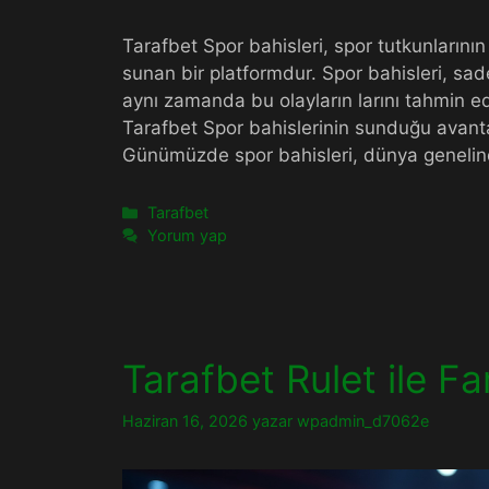
Tarafbet Spor bahisleri, spor tutkunlarının
sunan bir platformdur. Spor bahisleri, sade
aynı zamanda bu olayların larını tahmin ed
Tarafbet Spor bahislerinin sunduğu avantaj
Günümüzde spor bahisleri, dünya genelin
Kategoriler
Tarafbet
Yorum yap
Tarafbet Rulet ile F
Haziran 16, 2026
yazar
wpadmin_d7062e