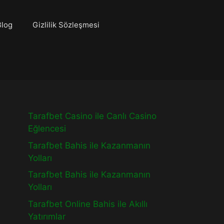
Blog
Gizlilik Sözleşmesi
Tarafbet Casino ile Canlı Casino
Eğlencesi
Tarafbet Bahis ile Kazanmanın
Yolları
Tarafbet Bahis ile Kazanmanın
Yolları
Tarafbet Online Bahis ile Akıllı
Yatırımlar