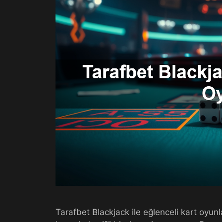
Tarafbet Blackjack ile eğlenceli kart oyun