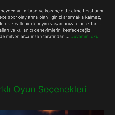
 heyecanını artıran ve kazanç elde etme fırsatlarını
ce spor olaylarına olan ilginizi artırmakla kalmaz,
erek keyifli bir deneyim yaşamanıza olanak tanır. ,
ları ve kullanıcı deneyimlerini keşfedeceğiz.
de milyonlarca insan tarafından …
Devamını oku
arklı Oyun Seçenekleri