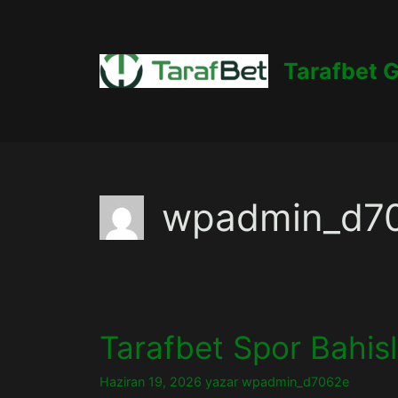
İçeriğe
atla
Tarafbet G
wpadmin_d7
Tarafbet Spor Bahisl
Haziran 19, 2026
yazar
wpadmin_d7062e