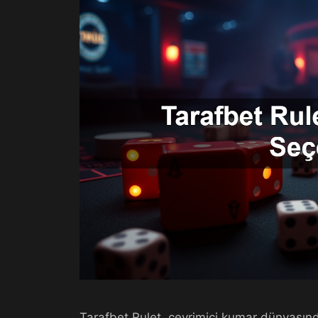
Tarafbet Rulet, çevrimiçi kumar dünyasınd