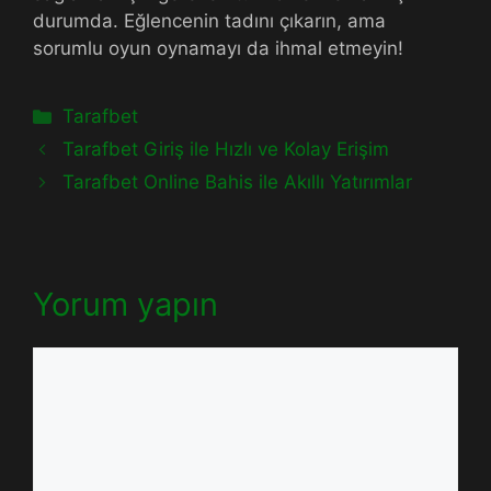
durumda. Eğlencenin tadını çıkarın, ama
sorumlu oyun oynamayı da ihmal etmeyin!
Kategoriler
Tarafbet
Tarafbet Giriş ile Hızlı ve Kolay Erişim
Tarafbet Online Bahis ile Akıllı Yatırımlar
Yorum yapın
Yorum