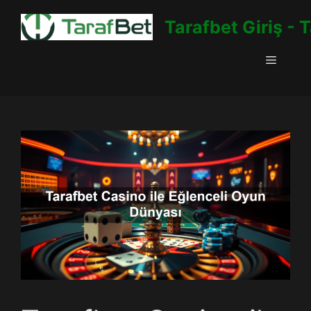
İçeriğe
Tarafbet Giriş - 
atla
Menü