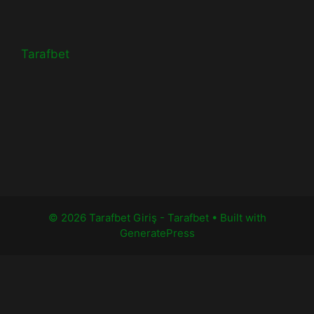
Tarafbet
© 2026 Tarafbet Giriş - Tarafbet
• Built with
GeneratePress