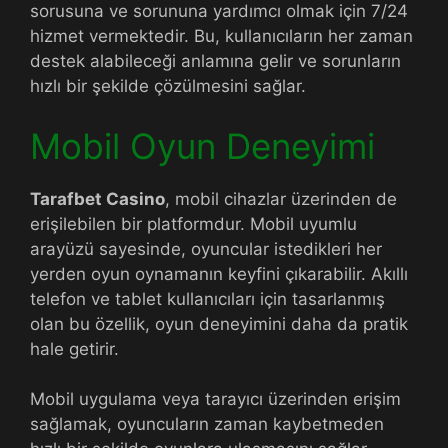
sorusuna ve sorununa yardımcı olmak için 7/24
hizmet vermektedir. Bu, kullanıcıların her zaman
destek alabileceği anlamına gelir ve sorunların
hızlı bir şekilde çözülmesini sağlar.
Mobil Oyun Deneyimi
Tarafbet Casino
, mobil cihazlar üzerinden de
erişilebilen bir platformdur. Mobil uyumlu
arayüzü sayesinde, oyuncular istedikleri her
yerden oyun oynamanın keyfini çıkarabilir. Akıllı
telefon ve tablet kullanıcıları için tasarlanmış
olan bu özellik, oyun deneyimini daha da pratik
hale getirir.
Mobil uygulama veya tarayıcı üzerinden erişim
sağlamak, oyuncuların zaman kaybetmeden