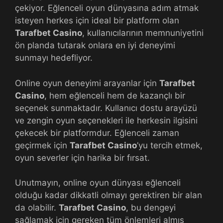
çekiyor. Eğlenceli oyun dünyasına adım atmak
isteyen herkes için ideal bir platform olan
Tarafbet Casino
, kullanıcılarının memnuniyetini
ön planda tutarak onlara en iyi deneyimi
sunmayı hedefliyor.
Online oyun deneyimi arayanlar için
Tarafbet
Casino
, hem eğlenceli hem de kazançlı bir
seçenek sunmaktadır. Kullanıcı dostu arayüzü
ve zengin oyun seçenekleri ile herkesin ilgisini
çekecek bir platformdur. Eğlenceli zaman
geçirmek için
Tarafbet Casino
’yu tercih etmek,
oyun severler için harika bir fırsat.
Unutmayın, online oyun dünyası eğlenceli
olduğu kadar dikkatli olmayı gerektiren bir alan
da olabilir.
Tarafbet Casino
, bu dengeyi
sağlamak için gereken tüm önlemleri almış