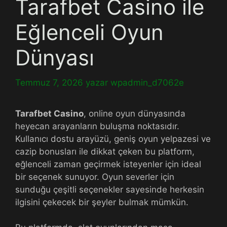
Tarafbet Casino ile
Eğlenceli Oyun
Dünyası
Temmuz 7, 2026
yazar
wpadmin_d7062e
Tarafbet Casino
, online oyun dünyasında
heyecan arayanların buluşma noktasıdır.
Kullanıcı dostu arayüzü, geniş oyun yelpazesi ve
cazip bonusları ile dikkat çeken bu platform,
eğlenceli zaman geçirmek isteyenler için ideal
bir seçenek sunuyor. Oyun severler için
sunduğu çeşitli seçenekler sayesinde herkesin
ilgisini çekecek bir şeyler bulmak mümkün.