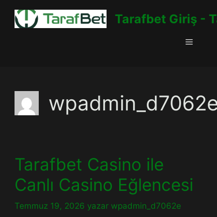
İçeriğe
Tarafbet Giriş - 
atla
Menü
wpadmin_d7062
Tarafbet Casino ile
Canlı Casino Eğlencesi
Temmuz 19, 2026
yazar
wpadmin_d7062e