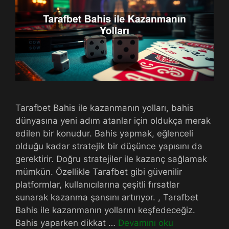
Tarafbet Bahis ile kazanmanın yolları, bahis
dünyasına yeni adım atanlar için oldukça merak
edilen bir konudur. Bahis yapmak, eğlenceli
olduğu kadar stratejik bir düşünce yapısını da
gerektirir. Doğru stratejiler ile kazanç sağlamak
mümkün. Özellikle Tarafbet gibi güvenilir
platformlar, kullanıcılarına çeşitli fırsatlar
sunarak kazanma şansını artırıyor. , Tarafbet
Bahis ile kazanmanın yollarını keşfedeceğiz.
Bahis yaparken dikkat …
Devamını oku