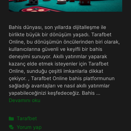
Bahis dünyası, son yıllarda dijitalleşme ile
birlikte büyük bir dönüşüm yaşadı. Tarafbet
Online, bu dönüşümün öncülerinden biri olarak,
kullanıcılarına güvenli ve keyifli bir bahis
deneyimi sunuyor. Akıllı yatırımlar yaparak
kazanç elde etmek isteyenler için Tarafbet
Online, sunduğu çeşitli imkanlarla dikkat
çekiyor. , Tarafbet Online bahis platformunun
sağladığı avantajları ve nasıl akıllı yatırımlar
yapabileceğinizi keşfedeceğiz. Bahis …
Devamını oku
Kategoriler
Tarafbet
Yorum yap