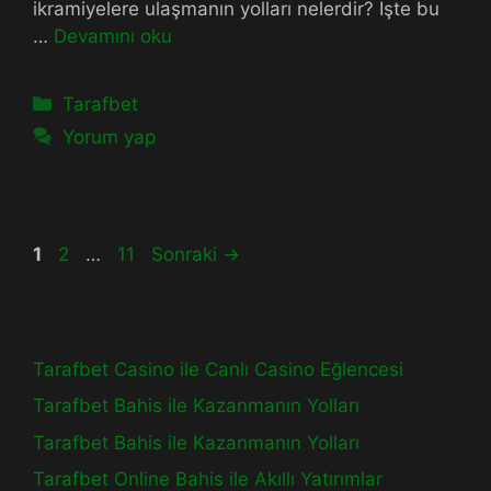
ikramiyelere ulaşmanın yolları nelerdir? İşte bu
…
Devamını oku
Kategoriler
Tarafbet
Yorum yap
Sayfa
Sayfa
Sayfa
1
2
…
11
Sonraki
→
Tarafbet Casino ile Canlı Casino Eğlencesi
Tarafbet Bahis ile Kazanmanın Yolları
Tarafbet Bahis ile Kazanmanın Yolları
Tarafbet Online Bahis ile Akıllı Yatırımlar