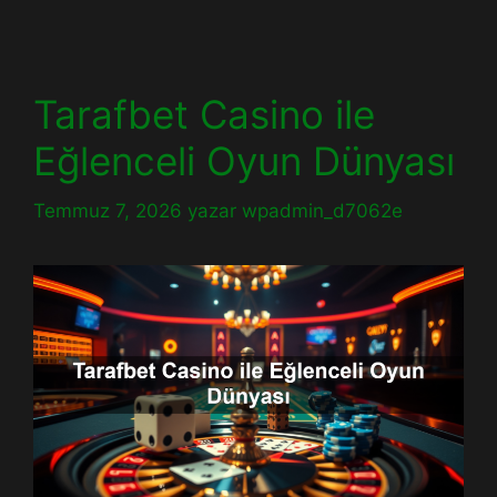
Tarafbet Casino ile
Eğlenceli Oyun Dünyası
Temmuz 7, 2026
yazar
wpadmin_d7062e