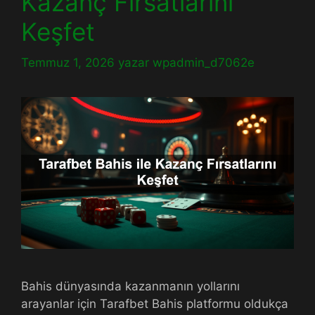
Kazanç Fırsatlarını
Keşfet
Temmuz 1, 2026
yazar
wpadmin_d7062e
Bahis dünyasında kazanmanın yollarını
arayanlar için Tarafbet Bahis platformu oldukça