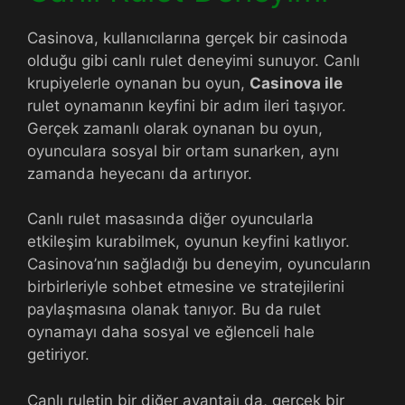
Casinova, kullanıcılarına gerçek bir casinoda
olduğu gibi canlı rulet deneyimi sunuyor. Canlı
krupiyelerle oynanan bu oyun,
Casinova ile
rulet oynamanın keyfini bir adım ileri taşıyor.
Gerçek zamanlı olarak oynanan bu oyun,
oyunculara sosyal bir ortam sunarken, aynı
zamanda heyecanı da artırıyor.
Canlı rulet masasında diğer oyuncularla
etkileşim kurabilmek, oyunun keyfini katlıyor.
Casinova’nın sağladığı bu deneyim, oyuncuların
birbirleriyle sohbet etmesine ve stratejilerini
paylaşmasına olanak tanıyor. Bu da rulet
oynamayı daha sosyal ve eğlenceli hale
getiriyor.
Canlı ruletin bir diğer avantajı da, gerçek bir