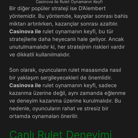
Casinova ile Rulet Oynamanın Keyfi
Bir diğer popüler strateji ise D’Alembert
yöntemidir. Bu yöntemde, kayıplar sonrası bahis
miktarı artırılırken, kazançlar sonrası azaltılır.
Casinova ile
rulet oynamanın keyfi, bu tür
stratejilerle daha heyecanlı hale geliyor. Ancak
unutulmamalıdır ki, her stratejinin riskleri vardır
ve dikkatli kullanılmalıdır.
Son olarak, oyuncuların rulet masasında nasıl
bir yaklaşım sergileyecekleri de önemlidir.
Casinova ile
rulet oynamanın keyfi, sadece
kazanma üzerine değil, aynı zamanda eğlenme
ve deneyim kazanma üzerine kurulmalıdır. Bu
nedenle, oyuncuların rahat ve stresiz bir
ortamda oynamaları önerilir.
Canlı Rulet Deneyimi