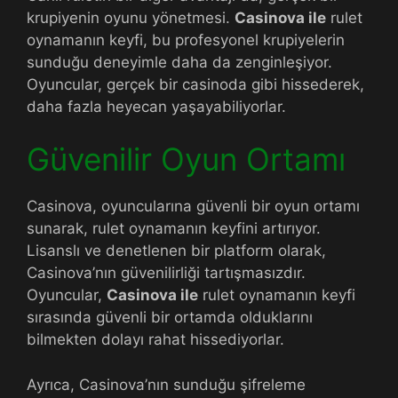
krupiyenin oyunu yönetmesi.
Casinova ile
rulet
oynamanın keyfi, bu profesyonel krupiyelerin
sunduğu deneyimle daha da zenginleşiyor.
Oyuncular, gerçek bir casinoda gibi hissederek,
daha fazla heyecan yaşayabiliyorlar.
Güvenilir Oyun Ortamı
Casinova, oyuncularına güvenli bir oyun ortamı
sunarak, rulet oynamanın keyfini artırıyor.
Lisanslı ve denetlenen bir platform olarak,
Casinova’nın güvenilirliği tartışmasızdır.
Oyuncular,
Casinova ile
rulet oynamanın keyfi
sırasında güvenli bir ortamda olduklarını
bilmekten dolayı rahat hissediyorlar.
Ayrıca, Casinova’nın sunduğu şifreleme