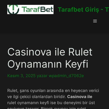
İçeriğe
Tarafbet Giriş - 
atla
Menü
Casinova ile Rulet
Oynamanın Keyfi
Kasım 3, 2025
yazar
wpadmin_d7062e
Rulet, şans oyunları arasında en heyecan verici
ve ilgi çekici olanlardan biridir.
Casinova ile
rulet oynamanın keyfi ise bu deneyimi bir üst
seviyeye taşıyor. Birçok oyuncu için rulet,