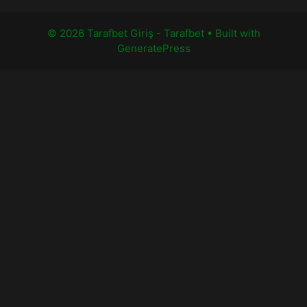
© 2026 Tarafbet Giriş - Tarafbet
• Built with
GeneratePress