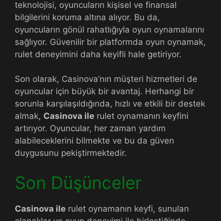
teknolojisi, oyuncuların kişisel ve finansal
bilgilerini koruma altına alıyor. Bu da,
oyuncuların gönül rahatlığıyla oyun oynamalarını
sağlıyor. Güvenilir bir platformda oyun oynamak,
rulet deneyimini daha keyifli hale getiriyor.
Son olarak, Casinova’nın müşteri hizmetleri de
oyuncular için büyük bir avantaj. Herhangi bir
sorunla karşılaşıldığında, hızlı ve etkili bir destek
almak,
Casinova ile
rulet oynamanın keyfini
artırıyor. Oyuncular, her zaman yardım
alabileceklerini bilmekte ve bu da güven
duygusunu pekiştirmektedir.
Son Düşünceler
Casinova ile
rulet oynamanın keyfi, sunulan
olanaklar ve oyun deneyimi ile birleştiğinde