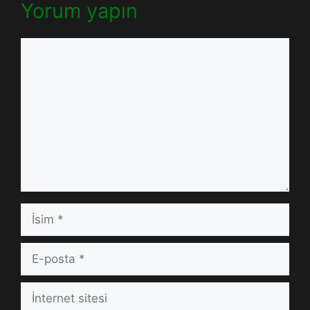
Yorum yapın
Yorum
İsim
E-
posta
İnternet
sitesi