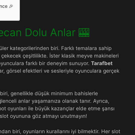
nce 🎉
yecan Dolu Anlar 🎰
ler kategorilerinden biri. Farklı temalara sahip
 çekecek çeşitlilikte. İster klasik meyve makineleri
 oyunculara farklı bir deneyim sunuyor.
Tarafbet
r, görsel efektleri ve sesleriyle oyunculara gerçek
biri, genellikle düşük minimum bahislerle
lenceli anlar yaşamanıza olanak tanır. Ayrıca,
kpot oyunları ile büyük kazançlar elde etme şansı
r slot oyununa göz atmayı unutmayın!
an biri, oyunların kurallarını iyi bilmektir. Her slot