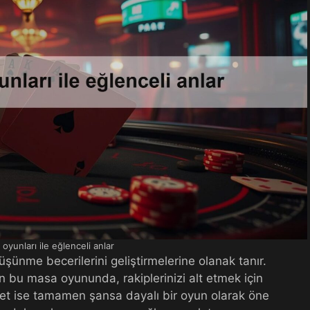
oyunları ile eğlenceli anlar
düşünme becerilerini geliştirmelerine olanak tanır.
n bu masa oyununda, rakiplerinizi alt etmek için
let ise tamamen şansa dayalı bir oyun olarak öne