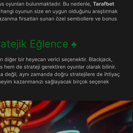
us oyunları bulunmaktadır. Bu nedenle,
Tarafbet
, hangi oyunun size en uygun olduğunu araştırmak
 kazanma fırsatları sunan özel sembollere ve bonus
atejik Eğlence ♠️
an diğer bir heyecan verici seçenektir. Blackjack,
 hem de strateji gerektiren oyunlar olarak bilinir.
 değil, aynı zamanda doğru stratejilere de ihtiyaç
neyim kazanmanızı sağlayacak birçok seçenek