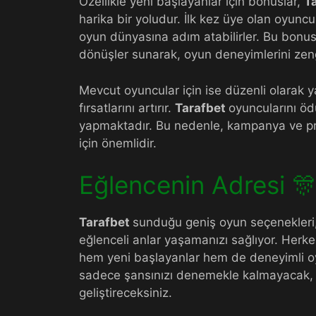
Özellikle yeni başlayanlar için bonuslar,
T
harika bir yoludur. İlk kez üye olan oyuncu
oyun dünyasına adım atabilirler. Bu bonus
dönüşler sunarak, oyun deneyimlerini zengi
Mevcut oyuncular için ise düzenli olarak 
fırsatlarını artırır.
Tarafbet
oyuncularını ödü
yapmaktadır. Bu nedenle, kampanya ve pro
için önemlidir.
Eğlencenin Adresi 
Tarafbet
sunduğu geniş oyun seçenekleri,
eğlenceli anlar yaşamanızı sağlıyor. Herk
hem yeni başlayanlar hem de deneyimli oyu
sadece şansınızı denemekle kalmayacak, 
geliştireceksiniz.