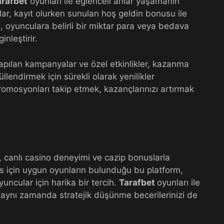
arafbet
oyunları ile eğlenceli anlar yaşamanın
lar, kayıt olurken sunulan hoş geldin bonusu ile
, oyunculara belirli bir miktar para veya bedava
nleştirir.
yapılan kampanyalar ve özel etkinlikler, kazanma
llendirmek için sürekli olarak yenilikler
mosyonları takip etmek, kazançlarınızı artırmak

 canlı casino deneyimi ve cazip bonuslarla
es için uygun oyunların bulunduğu bu platform,
ncular için harika bir tercih.
Tarafbet
oyunları ile
aynı zamanda stratejik düşünme becerilerinizi de