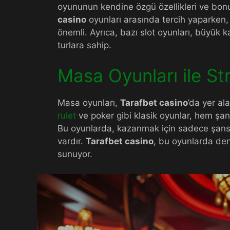
oyununun kendine özgü özellikleri ve bon
casino
oyunları arasında tercih yaparken
önemli. Ayrıca, bazı slot oyunları, büyük
turlara sahip.
Masa Oyunları ile Str
Masa oyunları,
Tarafbet casino
’da yer al
rulet
ve poker gibi klasik oyunlar, hem şans
Bu oyunlarda, kazanmak için sadece şansa
vardır.
Tarafbet casino
, bu oyunlarda de
sunuyor.