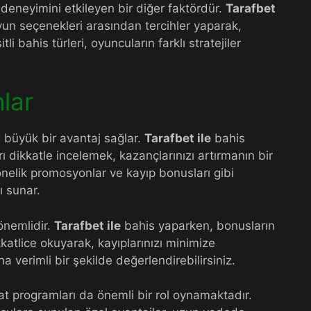
ı deneyimini etkileyen bir diğer faktördür.
Tarafbet
oyun seçenekleri arasından tercihler yaparak,
li bahis türleri, oyuncuların farklı stratejiler
lar
 büyük bir avantaj sağlar.
Tarafbet ile
bahis
dikkatle incelemek, kazançlarınızı artırmanın bir
önelik promosyonlar ve kayıp bonusları gibi
ı sunar.
önemlidir.
Tarafbet ile
bahis yaparken, bonusların
kkatlice okuyarak, kayıplarınızı minimize
ha verimli bir şekilde değerlendirebilirsiniz.
t programları da önemli bir rol oynamaktadır.