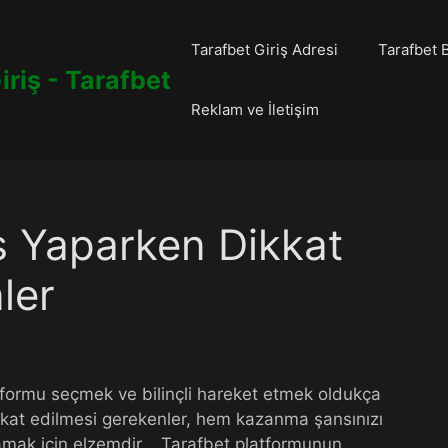
Tarafbet Giriş Adresi
Tarafbet 
iriş - Tarafbet
Reklam ve İletişim
is Yaparken Dikkat
ler
formu seçmek ve bilinçli hareket etmek oldukça
kat edilmesi gerekenler, hem kazanma şansınızı
mak için elzemdir. , Tarafbet platformunun