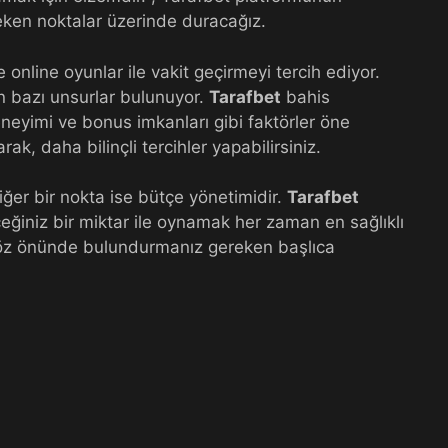
eken noktalar üzerinde duracağız.
online oyunlar ile vakit geçirmeyi tercih ediyor.
n bazı unsurlar bulunuyor.
Tarafbet
bahis
deneyimi ve bonus imkanları gibi faktörler öne
ak, daha bilinçli tercihler yapabilirsiniz.
ğer bir nokta ise bütçe yönetimidir.
Tarafbet
ğiniz bir miktar ile oynamak her zaman en sağlıklı
z önünde bulundurmanız gereken başlıca