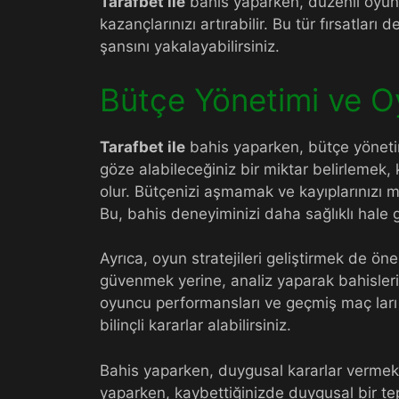
Tarafbet ile
bahis yaparken, düzenli oyun
kazançlarınızı artırabilir. Bu tür fırsatlar
şansını yakalayabilirsiniz.
Bütçe Yönetimi ve Oy
Tarafbet ile
bahis yaparken, bütçe yöneti
göze alabileceğiniz bir miktar belirlemek, 
olur. Bütçenizi aşmamak ve kayıplarınızı mi
Bu, bahis deneyiminizi daha sağlıklı hale g
Ayrıca, oyun stratejileri geliştirmek de öne
güvenmek yerine, analiz yaparak bahislerini
oyuncu performansları ve geçmiş maç ları
bilinçli kararlar alabilirsiniz.
Bahis yaparken, duygusal kararlar verme
yaparken, kaybettiğinizde duygusal bir te