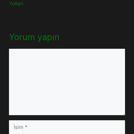
Yolları
Yorum yapın
Yorum
İsim