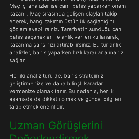
Maç içi analizler ise canlı bahis yaparken önem
kazanır. Maç sırasında gelişen olayları takip
ederek, hangi takımın üstünlük sağladığını
gözlemleyebilirsiniz. Tarafbet’in sunduğu canlı
bahis seçenekleri ile anlık verileri kullanarak,
kazanma şansınızı artırabilirsiniz. Bu tür anlık
analizler, bahis yaparken hızlı kararlar almanızı
sağlar.
Her iki analiz türü de, bahis stratejinizi
geliştirmenize ve daha bilinçli kararlar
vermenize olanak tanır. Bu nedenle, her iki
aşamada da dikkatli olmak ve güncel bilgileri
takip etmek önemlidir.
Uzman Görüşlerini
Değerlendirmek