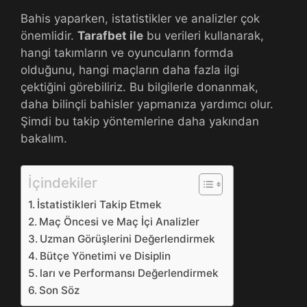
Bahis yaparken, istatistikler ve analizler çok
önemlidir.
Tarafbet ile
bu verileri kullanarak,
hangi takımların ve oyuncuların formda
olduğunu, hangi maçların daha fazla ilgi
çektiğini görebiliriz. Bu bilgilerle donanmak,
daha bilinçli bahisler yapmanıza yardımcı olur.
Şimdi bu takip yöntemlerine daha yakından
bakalım.
İçindekiler
İstatistikleri Takip Etmek
Maç Öncesi ve Maç İçi Analizler
Uzman Görüşlerini Değerlendirmek
Bütçe Yönetimi ve Disiplin
ları ve Performansı Değerlendirmek
Son Söz