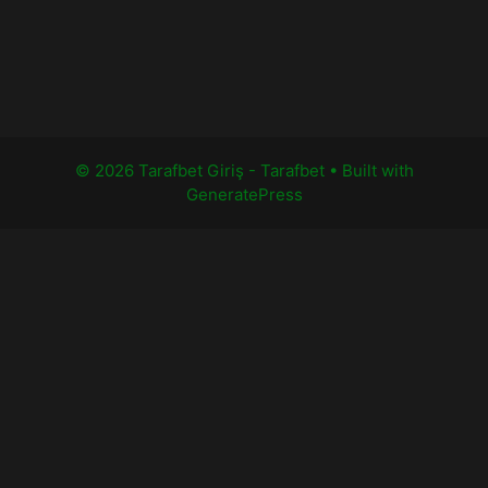
© 2026 Tarafbet Giriş - Tarafbet
• Built with
GeneratePress