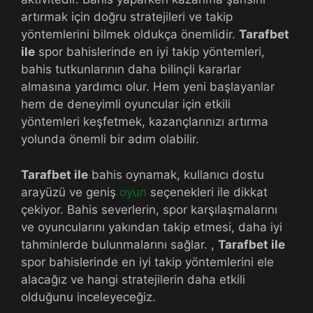
artırmak için doğru stratejileri ve takip
yöntemlerini bilmek oldukça önemlidir.
Tarafbet
ile
spor bahislerinde en iyi takip yöntemleri,
bahis tutkunlarının daha bilinçli kararlar
almasına yardımcı olur. Hem yeni başlayanlar
hem de deneyimli oyuncular için etkili
yöntemleri keşfetmek, kazançlarınızı artırma
yolunda önemli bir adım olabilir.
Tarafbet ile
bahis oynamak, kullanıcı dostu
arayüzü ve geniş
oyun
seçenekleri ile dikkat
çekiyor. Bahis severlerin, spor karşılaşmalarını
ve oyuncularını yakından takip etmesi, daha iyi
tahminlerde bulunmalarını sağlar. ,
Tarafbet ile
spor bahislerinde en iyi takip yöntemlerini ele
alacağız ve hangi stratejilerin daha etkili
olduğunu inceleyeceğiz.