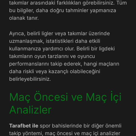
takımlar arasındaki farklılıkları görebilirsiniz. Tüm
bu bilgiler, daha doğru tahminler yapmanıza
olanak tanır.
Ayrıca, belirli ligler veya takımlar üzerinde
uzmanlaşmak, istatistikleri daha etkili
kullanmanıza yardımcı olur. Belirli bir ligdeki
takımların oyun tarzlarını ve oyuncu
performanslarını takip ederek, hangi maçların
daha riskli veya kazançlı olabileceğini
belirleyebilirsiniz.
Maç Öncesi ve Maç İçi
Analizler
Tarafbet ile
spor bahislerinde bir diğer önemli
takip yöntemi, maç öncesi ve maç içi analizler