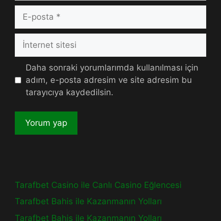
E-
posta
İnternet
sitesi
Daha sonraki yorumlarımda kullanılması için
adım, e-posta adresim ve site adresim bu
tarayıcıya kaydedilsin.
Tarafbet Casino ile Canlı Casino Eğlencesi
Tarafbet Bahis ile Kazanmanın Yolları
Tarafbet Bahis ile Kazanmanın Yolları