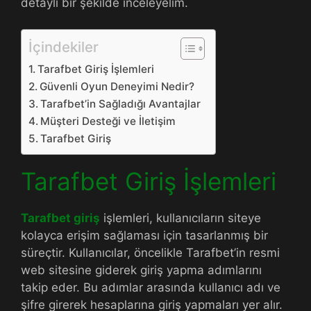
detaylı bir şekilde inceleyelim.
İçindekiler
Tarafbet Giriş İşlemleri
Güvenli Oyun Deneyimi Nedir?
Tarafbet’in Sağladığı Avantajlar
Müşteri Desteği ve İletişim
Tarafbet Giriş
Tarafbet Giriş İşlemleri
Tarafbet giriş
işlemleri, kullanıcıların siteye
kolayca erişim sağlaması için tasarlanmış bir
süreçtir. Kullanıcılar, öncelikle Tarafbet’in resmi
web sitesine giderek giriş yapma adımlarını
takip eder. Bu adımlar arasında kullanıcı adı ve
şifre girerek hesaplarına giriş yapmaları yer alır.