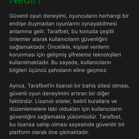
Güvenli oyun deneyimi, oyuncuların herhangi bir
endişe duymadan oyunlarını oynayabilmesi
anlamına gelir. Tarafbet, bu konuda çeşitli
önlemler alarak kullanıcıların güvenliğini
sağlamaktadır. Öncelikle, kişisel verilerin
korunması için gelişmiş şifreleme teknolojileri
kullanılmaktadır. Bu sayede, kullanıcıların
bilgileri üçüncü şahısların eline geçmez.
Ayrıca, Tarafbet’in lisanslı bir bahis sitesi olması,
güvenli oyun deneyimini artıran bir diğer
faktördür. Lisanslı siteler, belirli kurallara ve
düzenlemelere tabi oldukları için kullanıcıların
güvenliğini sağlamakla yükümlüdür. Tarafbet,
bu lisansa sahip olması sayesinde güvenilir bir
platform olarak öne çıkmaktadır.