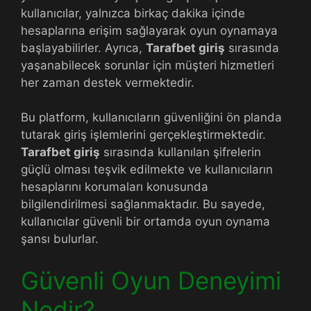
kullanıcılar, yalnızca birkaç dakika içinde
hesaplarına erişim sağlayarak oyun oynamaya
başlayabilirler. Ayrıca,
Tarafbet giriş
sırasında
yaşanabilecek sorunlar için müşteri hizmetleri
her zaman destek vermektedir.
Bu platform, kullanıcıların güvenliğini ön planda
tutarak giriş işlemlerini gerçekleştirmektedir.
Tarafbet giriş
sırasında kullanılan şifrelerin
güçlü olması teşvik edilmekte ve kullanıcıların
hesaplarını korumaları konusunda
bilgilendirilmesi sağlanmaktadır. Bu sayede,
kullanıcılar güvenli bir ortamda oyun oynama
şansı bulurlar.
Güvenli Oyun Deneyimi
Nedir?