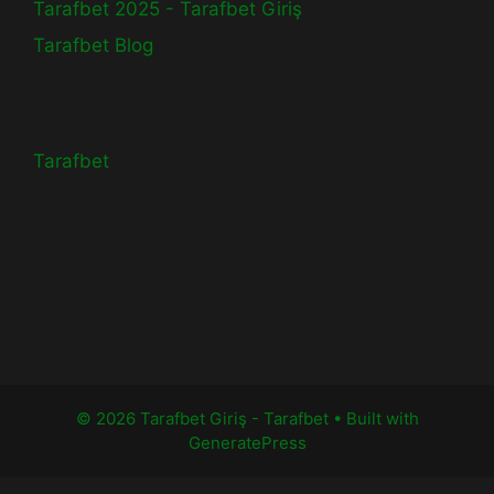
Tarafbet 2025 - Tarafbet Giriş
Tarafbet Blog
Tarafbet
© 2026 Tarafbet Giriş - Tarafbet
• Built with
GeneratePress