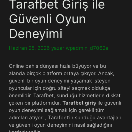
Tarafbet Giriş ile
Güvenli Oyun
Deneyimi
Haziran 25, 2026
yazar
wpadmin_d7062e
Online bahis dünyası hızla büyüyor ve bu
alanda birçok platform ortaya çıkıyor. Ancak,
güvenli bir oyun deneyimi yaşamak isteyen
oyuncular için doğru siteyi seçmek oldukça
önemlidir. Tarafbet, sunduğu hizmetlerle dikkat
çeken bir platformdur.
Tarafbet giriş
ile güvenli
oyun deneyimi sağlamak için gerekli tüm
adımları atıyor. , Tarafbet’in sunduğu avantajları
ve güvenli oyun deneyimini nasıl sağladığını