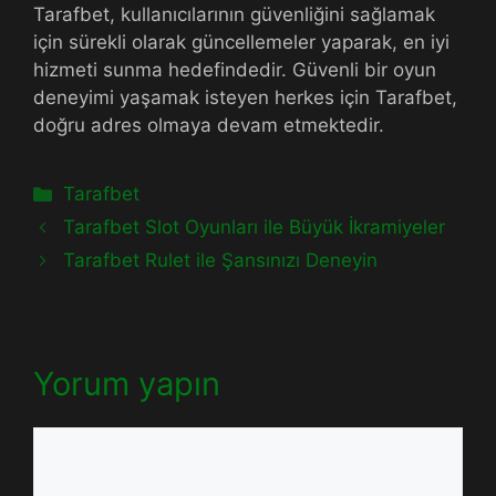
Tarafbet, kullanıcılarının güvenliğini sağlamak
için sürekli olarak güncellemeler yaparak, en iyi
hizmeti sunma hedefindedir. Güvenli bir oyun
deneyimi yaşamak isteyen herkes için Tarafbet,
doğru adres olmaya devam etmektedir.
Kategoriler
Tarafbet
Tarafbet Slot Oyunları ile Büyük İkramiyeler
Tarafbet Rulet ile Şansınızı Deneyin
Yorum yapın
Yorum