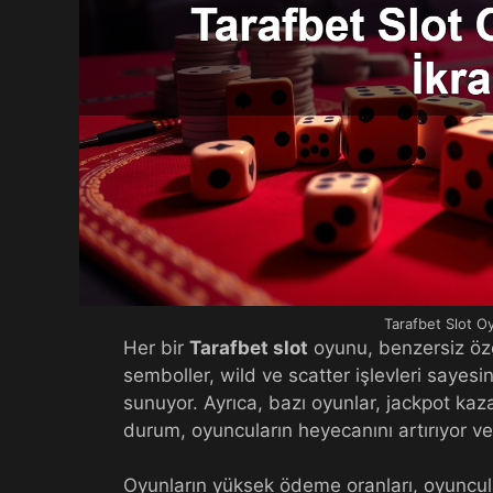
Tarafbet Slot Oy
Her bir
Tarafbet slot
oyunu, benzersiz özel
semboller, wild ve scatter işlevleri saye
sunuyor. Ayrıca, bazı oyunlar, jackpot kaz
durum, oyuncuların heyecanını artırıyor ve
Oyunların yüksek ödeme oranları, oyuncula