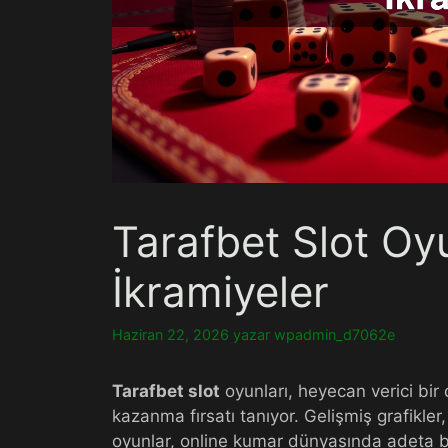
Tarafbet Slot Oyu
İkramiyeler
Haziran 22, 2026
yazar
wpadmin_d7062e
Tarafbet slot
oyunları, heyecan verici bi
kazanma fırsatı tanıyor. Gelişmiş grafikler
oyunlar, online kumar dünyasında adeta bir 